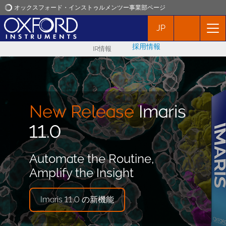
オックスフォード・インストゥルメンツー事業部ページ
JP
オックスフォード・インストゥルメンツ
採用情報
IR情報
アプリケーション
プロダクト
NEW
ベンチトップ
New Release
Imaris
NEW
Imaris Viewer
型顕微鏡
ニュース
11.0
A Free 3D/4D Microscopy
The Pathway from
イベント
Automate the Routine,
Image Viewer
Fluorescence to Super
Amplify the Insight
Resolution on a Budget
お問い合わせ
Try Imaris Viewer Today
Imaris 11.0 の新機能
詳しく見る