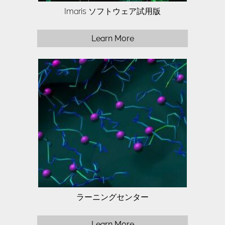
Imaris ソフトウェア試用版
Learn More
Identify which Imaris package best suits
your research needs.
ラーニングセンター
Learn More