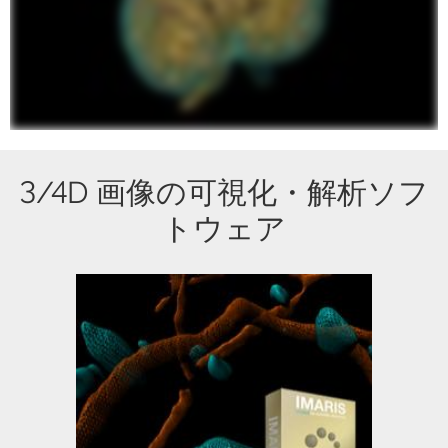
3/4D 画像の可視化・解析ソフ
トウェア
Imaris module packages providing out
of the box application solutions.